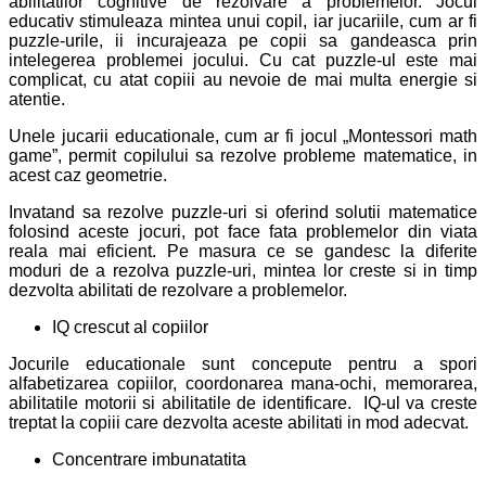
abilitatilor cognitive de rezolvare a problemelor. Jocul
educativ stimuleaza mintea unui copil, iar jucariile, cum ar fi
puzzle-urile, ii incurajeaza pe copii sa gandeasca prin
intelegerea problemei jocului. Cu cat puzzle-ul este mai
complicat, cu atat copiii au nevoie de mai multa energie si
atentie.
Unele jucarii educationale, cum ar fi jocul „Montessori math
game”, permit copilului sa rezolve probleme matematice, in
acest caz geometrie.
Invatand sa rezolve puzzle-uri si oferind solutii matematice
folosind aceste jocuri, pot face fata problemelor din viata
reala mai eficient. Pe masura ce se gandesc la diferite
moduri de a rezolva puzzle-uri, mintea lor creste si in timp
dezvolta abilitati de rezolvare a problemelor.
IQ crescut al copiilor
Jocurile educationale sunt concepute pentru a spori
alfabetizarea copiilor, coordonarea mana-ochi, memorarea,
abilitatile motorii si abilitatile de identificare.
IQ-ul va creste
treptat la copiii care dezvolta aceste abilitati in mod adecvat.
Concentrare imbunatatita