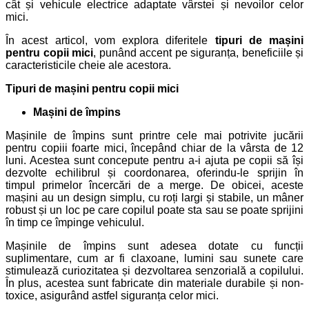
cât și vehicule electrice adaptate vârstei și nevoilor celor
mici.
În acest articol, vom explora diferitele
tipuri de mașini
pentru copii mici
, punând accent pe siguranța, beneficiile și
caracteristicile cheie ale acestora.
Tipuri de mașini pentru copii mici
Mașini de împins
Mașinile de împins sunt printre cele mai potrivite jucării
pentru copiii foarte mici, începând chiar de la vârsta de 12
luni. Acestea sunt concepute pentru a-i ajuta pe copii să își
dezvolte echilibrul și coordonarea, oferindu-le sprijin în
timpul primelor încercări de a merge. De obicei, aceste
mașini au un design simplu, cu roți largi și stabile, un mâner
robust și un loc pe care copilul poate sta sau se poate sprijini
în timp ce împinge vehiculul.
Mașinile de împins sunt adesea dotate cu funcții
suplimentare, cum ar fi claxoane, lumini sau sunete care
stimulează curiozitatea și dezvoltarea senzorială a copilului.
În plus, acestea sunt fabricate din materiale durabile și non-
toxice, asigurând astfel siguranța celor mici.