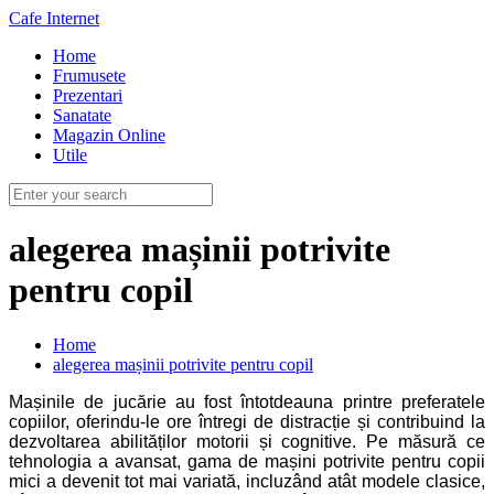
Cafe Internet
Home
Frumusete
Prezentari
Sanatate
Magazin Online
Utile
alegerea mașinii potrivite
pentru copil
Home
alegerea mașinii potrivite pentru copil
Mașinile de jucărie au fost întotdeauna printre preferatele
copiilor, oferindu-le ore întregi de distracție și contribuind la
dezvoltarea abilităților motorii și cognitive. Pe măsură ce
tehnologia a avansat, gama de mașini potrivite pentru copii
mici a devenit tot mai variată, incluzând atât modele clasice,